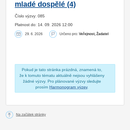
mladé dospělé (4)
Číslo výzvy: 085
Platnost do: 14. 09. 2026 12:00
29. 6. 2026
Určeno pro:
Veřejnost, Žadatel
Pokud je tato stránka prázdná, znamená to,
že k tomuto tématu aktuálně nejsou vyhlášeny
žádné výzvy. Pro plánované výzvy sledujte
prosím
Harmonogram výzev
.
Na začátek stránky