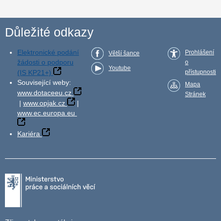
Důležité odkazy
Elektronické podání
Prohlášení
Větší šance
žádosti o podporu
o
Youtube
(IS KP21+)
přístupnosti
Související weby:
Mapa
www.dotaceeu.cz
Stránek
|
www.opjak.cz
|
www.ec.europa.eu
Kariéra