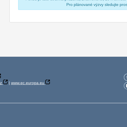
Pro plánované výzvy sledujte pr
z
|
www.ec.europa.eu