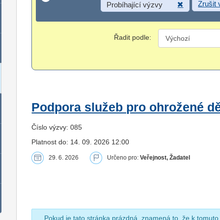
Zrušit
Probíhající výzvy
Řadit podle:
Podpora služeb pro ohrožené dět
Číslo výzvy: 085
Platnost do: 14. 09. 2026 12:00
29. 6. 2026
Určeno pro:
Veřejnost, Žadatel
Pokud je tato stránka prázdná, znamená to, že k tomuto