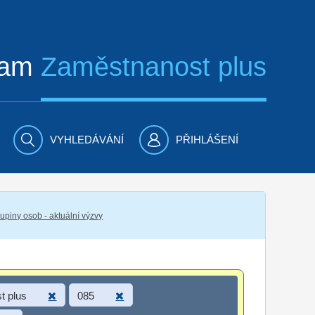
ram
Zaměstnanost plus
VYHLEDÁVÁNÍ
PŘIHLÁŠENÍ
piny osob - aktuální výzvy
t plus
085