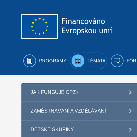
Přejít k obsahu
PROGRAMY
TÉMATA
FÓR
JAK FUNGUJE OPZ+
ZAMĚSTNÁVÁNÍ A VZDĚLÁVÁNÍ
DĚTSKÉ SKUPINY