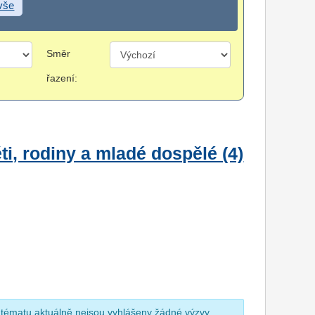
 vše
Směr
řazení:
i, rodiny a mladé dospělé (4)
 tématu aktuálně nejsou vyhlášeny žádné výzvy.