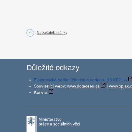
Na začátek stránky
Důležité odkazy
Elektronické podání žádosti o podporu (IS KP21+)
Související weby:
www.dotaceeu.cz
|
www.opjak.c
Kariéra