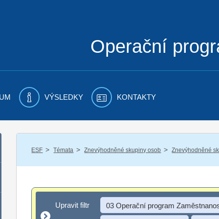
Operační prog
UM
VÝSLEDKY
KONTAKTY
/
/
/
ESF
Témata
Znevýhodněné skupiny osob
Znevýhodněné sku
Upravit filtr
Upravit filtr
03 Operační program Zaměstnanos