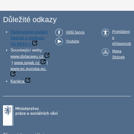
Důležité odkazy
Elektronické podání
Prohlášení
Větší šance
žádosti o podporu
o
Youtube
(IS KP21+)
přístupnosti
Související weby:
Mapa
www.dotaceeu.cz
Stránek
|
www.opjak.cz
|
www.ec.europa.eu
Kariéra