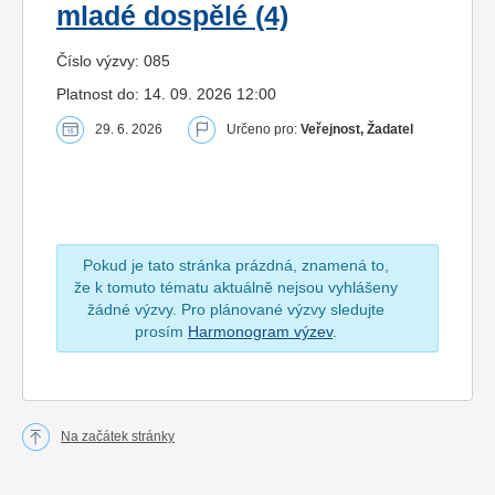
mladé dospělé (4)
Číslo výzvy: 085
Platnost do: 14. 09. 2026 12:00
29. 6. 2026
Určeno pro:
Veřejnost, Žadatel
Pokud je tato stránka prázdná, znamená to,
že k tomuto tématu aktuálně nejsou vyhlášeny
žádné výzvy. Pro plánované výzvy sledujte
prosím
Harmonogram výzev
.
Na začátek stránky