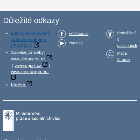
Důležité odkazy
Elektronické podání
Prohlášení
Větší šance
žádosti o podporu
o
Youtube
(IS KP21+)
přístupnosti
Související weby:
Mapa
www.dotaceeu.cz
Stránek
|
www.opjak.cz
|
www.ec.europa.eu
Kariéra