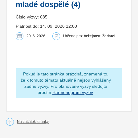
mladé dospělé (4)
Číslo výzvy: 085
Platnost do: 14. 09. 2026 12:00
29. 6. 2026
Určeno pro:
Veřejnost, Žadatel
Pokud je tato stránka prázdná, znamená to,
že k tomuto tématu aktuálně nejsou vyhlášeny
žádné výzvy. Pro plánované výzvy sledujte
prosím
Harmonogram výzev
.
Na začátek stránky