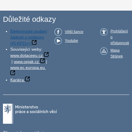
Důležité odkazy
Elektronické podání
Prohlášení
Větší šance
žádosti o podporu
o
Youtube
(IS KP21+)
přístupnosti
Související weby:
Mapa
www.dotaceeu.cz
Stránek
|
www.opjak.cz
|
www.ec.europa.eu
Kariéra