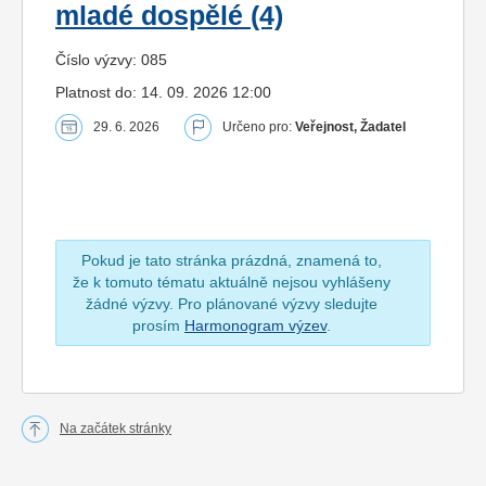
mladé dospělé (4)
Číslo výzvy: 085
Platnost do: 14. 09. 2026 12:00
29. 6. 2026
Určeno pro:
Veřejnost, Žadatel
Pokud je tato stránka prázdná, znamená to,
že k tomuto tématu aktuálně nejsou vyhlášeny
žádné výzvy. Pro plánované výzvy sledujte
prosím
Harmonogram výzev
.
Na začátek stránky