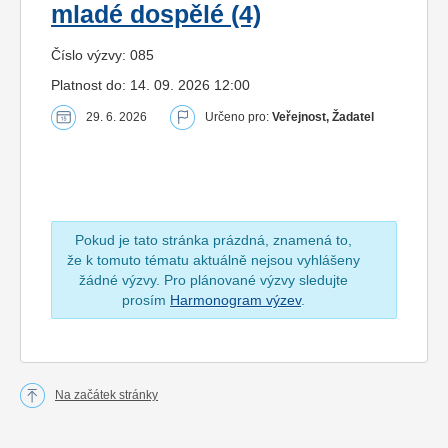
mladé dospělé (4)
Číslo výzvy: 085
Platnost do: 14. 09. 2026 12:00
29. 6. 2026
Určeno pro:
Veřejnost, Žadatel
Pokud je tato stránka prázdná, znamená to,
že k tomuto tématu aktuálně nejsou vyhlášeny
žádné výzvy. Pro plánované výzvy sledujte
prosím
Harmonogram výzev
.
Na začátek stránky