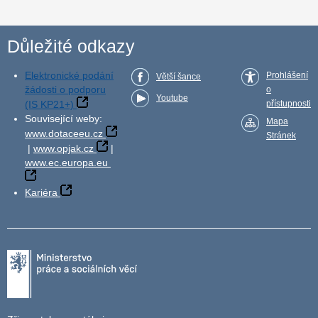
Důležité odkazy
Elektronické podání
Prohlášení
Větší šance
žádosti o podporu
o
Youtube
(IS KP21+)
přístupnosti
Související weby:
Mapa
www.dotaceeu.cz
Stránek
|
www.opjak.cz
|
www.ec.europa.eu
Kariéra