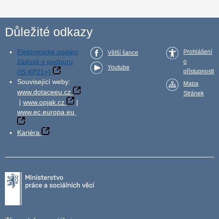
Důležité odkazy
Elektronické podání
Prohlášení
Větší šance
žádosti o podporu
o
Youtube
(IS KP21+)
přístupnosti
Související weby:
Mapa
www.dotaceeu.cz
Stránek
|
www.opjak.cz
|
www.ec.europa.eu
Kariéra