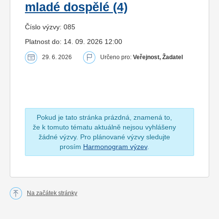
mladé dospělé (4)
Číslo výzvy: 085
Platnost do: 14. 09. 2026 12:00
29. 6. 2026
Určeno pro:
Veřejnost, Žadatel
Pokud je tato stránka prázdná, znamená to,
že k tomuto tématu aktuálně nejsou vyhlášeny
žádné výzvy. Pro plánované výzvy sledujte
prosím
Harmonogram výzev
.
Na začátek stránky