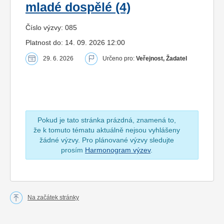
mladé dospělé (4)
Číslo výzvy: 085
Platnost do: 14. 09. 2026 12:00
29. 6. 2026
Určeno pro:
Veřejnost, Žadatel
Pokud je tato stránka prázdná, znamená to,
že k tomuto tématu aktuálně nejsou vyhlášeny
žádné výzvy. Pro plánované výzvy sledujte
prosím
Harmonogram výzev
.
Na začátek stránky