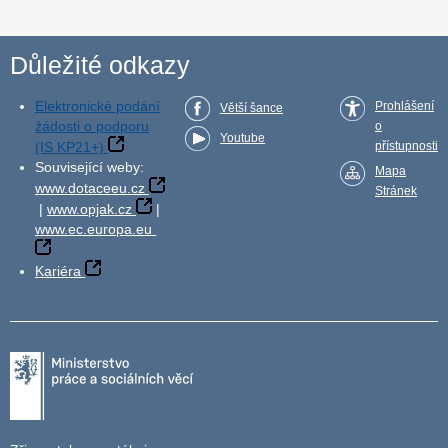
Důležité odkazy
Elektronické podání
Prohlášení
Větší šance
žádosti o podporu
o
Youtube
(IS KP21+)
přístupnosti
Související weby:
Mapa
www.dotaceeu.cz
Stránek
|
www.opjak.cz
|
www.ec.europa.eu
Kariéra