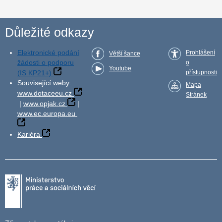
Důležité odkazy
Elektronické podání
Prohlášení
Větší šance
žádosti o podporu
o
Youtube
(IS KP21+)
přístupnosti
Související weby:
Mapa
www.dotaceeu.cz
Stránek
|
www.opjak.cz
|
www.ec.europa.eu
Kariéra