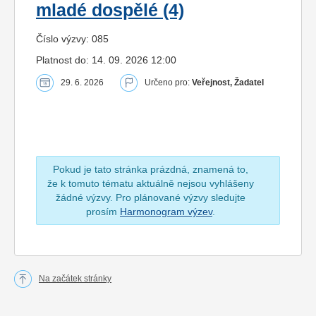
mladé dospělé (4)
Číslo výzvy: 085
Platnost do: 14. 09. 2026 12:00
29. 6. 2026
Určeno pro:
Veřejnost, Žadatel
Pokud je tato stránka prázdná, znamená to,
že k tomuto tématu aktuálně nejsou vyhlášeny
žádné výzvy. Pro plánované výzvy sledujte
prosím
Harmonogram výzev
.
Na začátek stránky