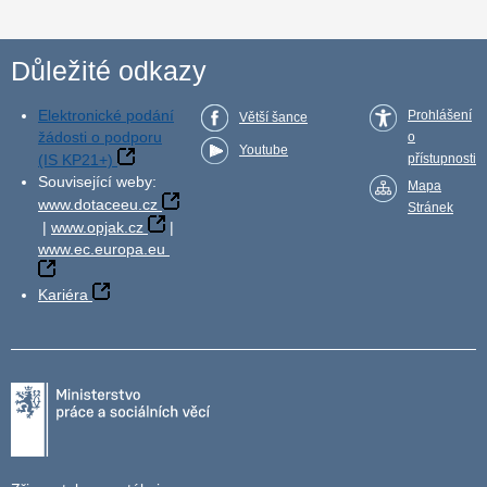
Důležité odkazy
Elektronické podání
Prohlášení
Větší šance
žádosti o podporu
o
Youtube
(IS KP21+)
přístupnosti
Související weby:
Mapa
www.dotaceeu.cz
Stránek
|
www.opjak.cz
|
www.ec.europa.eu
Kariéra