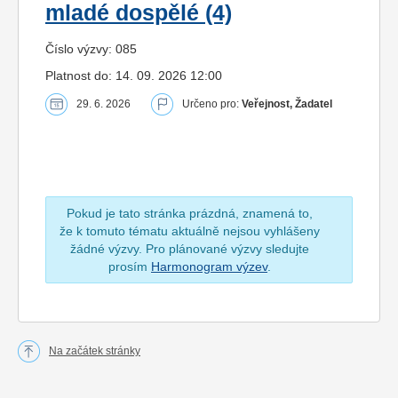
mladé dospělé (4)
Číslo výzvy: 085
Platnost do: 14. 09. 2026 12:00
29. 6. 2026
Určeno pro:
Veřejnost, Žadatel
Pokud je tato stránka prázdná, znamená to,
že k tomuto tématu aktuálně nejsou vyhlášeny
žádné výzvy. Pro plánované výzvy sledujte
prosím
Harmonogram výzev
.
Na začátek stránky