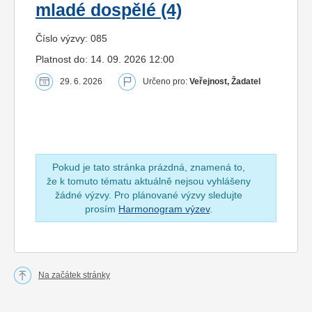
mladé dospělé (4)
Číslo výzvy: 085
Platnost do: 14. 09. 2026 12:00
29. 6. 2026
Určeno pro:
Veřejnost, Žadatel
Pokud je tato stránka prázdná, znamená to,
že k tomuto tématu aktuálně nejsou vyhlášeny
žádné výzvy. Pro plánované výzvy sledujte
prosím
Harmonogram výzev
.
Na začátek stránky