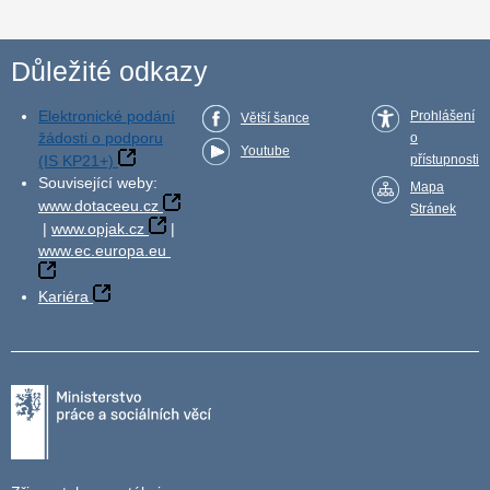
Důležité odkazy
Elektronické podání
Prohlášení
Větší šance
žádosti o podporu
o
Youtube
(IS KP21+)
přístupnosti
Související weby:
Mapa
www.dotaceeu.cz
Stránek
|
www.opjak.cz
|
www.ec.europa.eu
Kariéra