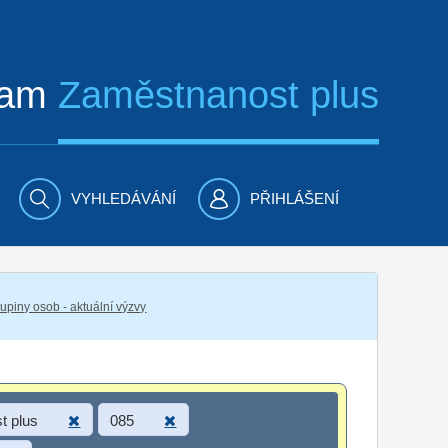
ram
Zaměstnanost plus
VYHLEDÁVÁNÍ
PŘIHLÁŠENÍ
piny osob - aktuální výzvy
t plus
085