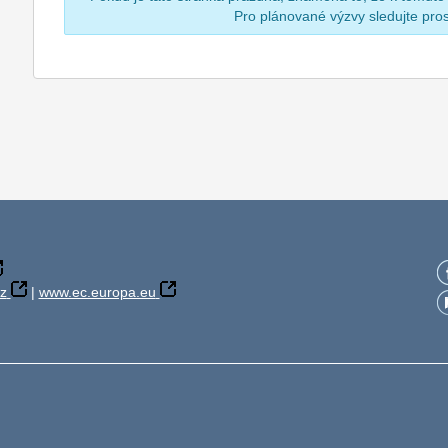
Pro plánované výzvy sledujte pr
z
|
www.ec.europa.eu