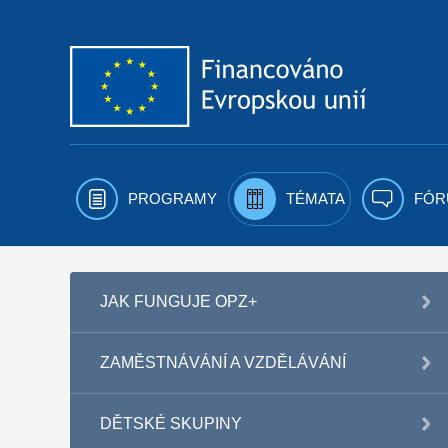
Přejít k obsahu
PROGRAMY
TÉMATA
FÓR
JAK FUNGUJE OPZ+
ZAMĚSTNÁVÁNÍ A VZDĚLÁVÁNÍ
DĚTSKÉ SKUPINY