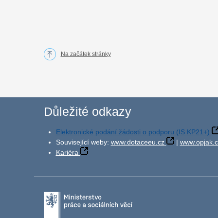
Na začátek stránky
Důležité odkazy
Elektronické podání žádosti o podporu (IS KP21+)
Související weby:
www.dotaceeu.cz
|
www.opjak.c
Kariéra