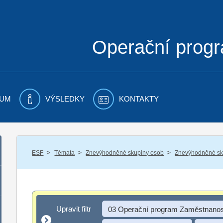
Operační prog
UM
VÝSLEDKY
KONTAKTY
/
/
/
ESF
Témata
Znevýhodněné skupiny osob
Znevýhodněné sku
Upravit filtr
Upravit filtr
03 Operační program Zaměstnanos