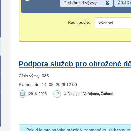
Zrušit
Probíhající výzvy
Řadit podle:
Podpora služeb pro ohrožené dět
Číslo výzvy: 085
Platnost do: 14. 09. 2026 12:00
29. 6. 2026
Určeno pro:
Veřejnost, Žadatel
Pokud je tato stránka prázdná, znamená to, že k tomuto