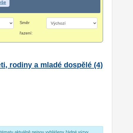
 vše
Směr
řazení:
i, rodiny a mladé dospělé (4)
 tématu aktuálně nejsou vyhlášeny žádné výzvy.