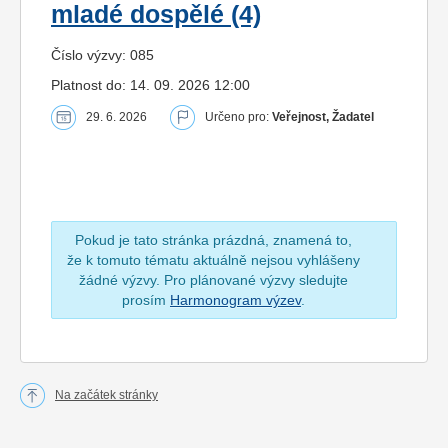
mladé dospělé (4)
Číslo výzvy: 085
Platnost do: 14. 09. 2026 12:00
29. 6. 2026
Určeno pro:
Veřejnost, Žadatel
Pokud je tato stránka prázdná, znamená to,
že k tomuto tématu aktuálně nejsou vyhlášeny
žádné výzvy. Pro plánované výzvy sledujte
prosím
Harmonogram výzev
.
Na začátek stránky