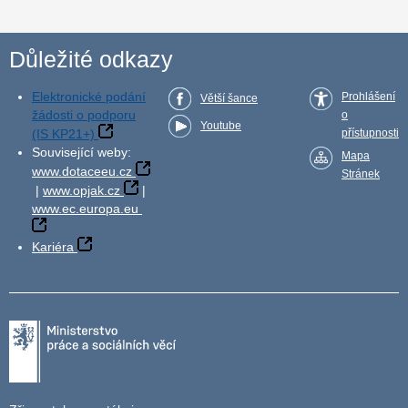
Důležité odkazy
Elektronické podání
Prohlášení
Větší šance
žádosti o podporu
o
Youtube
(IS KP21+)
přístupnosti
Související weby:
Mapa
www.dotaceeu.cz
Stránek
|
www.opjak.cz
|
www.ec.europa.eu
Kariéra