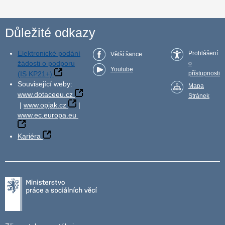
Důležité odkazy
Elektronické podání
Prohlášení
Větší šance
žádosti o podporu
o
Youtube
(IS KP21+)
přístupnosti
Související weby:
Mapa
www.dotaceeu.cz
Stránek
|
www.opjak.cz
|
www.ec.europa.eu
Kariéra