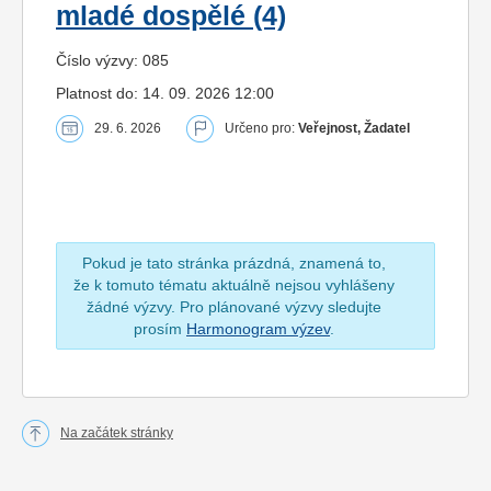
mladé dospělé (4)
Číslo výzvy: 085
Platnost do: 14. 09. 2026 12:00
29. 6. 2026
Určeno pro:
Veřejnost, Žadatel
Pokud je tato stránka prázdná, znamená to,
že k tomuto tématu aktuálně nejsou vyhlášeny
žádné výzvy. Pro plánované výzvy sledujte
prosím
Harmonogram výzev
.
Na začátek stránky