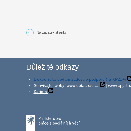
Na začátek stránky
Důležité odkazy
Elektronické podání žádosti o podporu (IS KP21+)
Související weby:
www.dotaceeu.cz
|
www.opjak.c
Kariéra