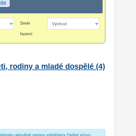
 vše
Směr
řazení:
i, rodiny a mladé dospělé (4)
 tématu aktuálně nejsou vyhlášeny žádné výzvy.