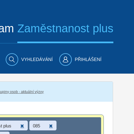
ram
Zaměstnanost plus
VYHLEDÁVÁNÍ
PŘIHLÁŠENÍ
piny osob - aktuální výzvy
t plus
085