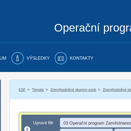
Operační prog
UM
VÝSLEDKY
KONTAKTY
/
/
/
ESF
Témata
Znevýhodněné skupiny osob
Znevýhodněné sku
Upravit filtr
Upravit filtr
03 Operační program Zaměstnanos