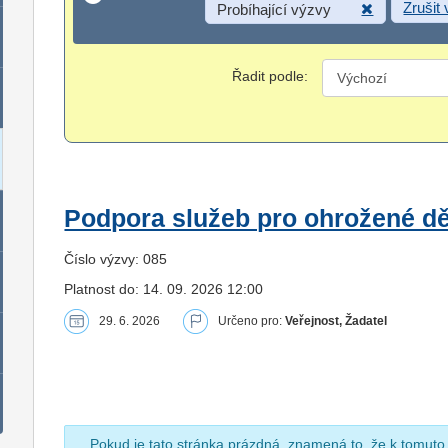
Zrušit
Probíhající výzvy
Řadit podle:
Podpora služeb pro ohrožené dět
Číslo výzvy: 085
Platnost do: 14. 09. 2026 12:00
29. 6. 2026
Určeno pro:
Veřejnost, Žadatel
Pokud je tato stránka prázdná, znamená to, že k tomuto