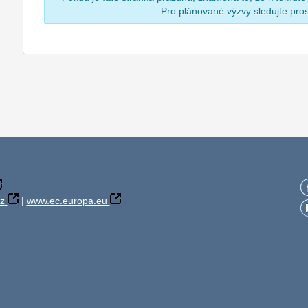
Pro plánované výzvy sledujte pr
z
|
www.ec.europa.eu