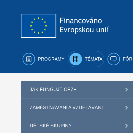
Přejít k obsahu
PROGRAMY
TÉMATA
FÓR
JAK FUNGUJE OPZ+
ZAMĚSTNÁVÁNÍ A VZDĚLÁVÁNÍ
DĚTSKÉ SKUPINY