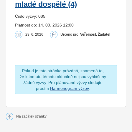
mladé dospělé (4)
Číslo výzvy: 085
Platnost do: 14. 09. 2026 12:00
29. 6. 2026
Určeno pro:
Veřejnost, Žadatel
Pokud je tato stránka prázdná, znamená to,
že k tomuto tématu aktuálně nejsou vyhlášeny
žádné výzvy. Pro plánované výzvy sledujte
prosím
Harmonogram výzev
.
Na začátek stránky