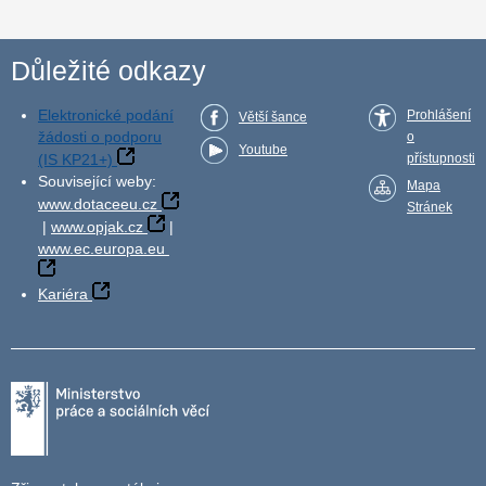
Důležité odkazy
Elektronické podání
Prohlášení
Větší šance
žádosti o podporu
o
Youtube
(IS KP21+)
přístupnosti
Související weby:
Mapa
www.dotaceeu.cz
Stránek
|
www.opjak.cz
|
www.ec.europa.eu
Kariéra