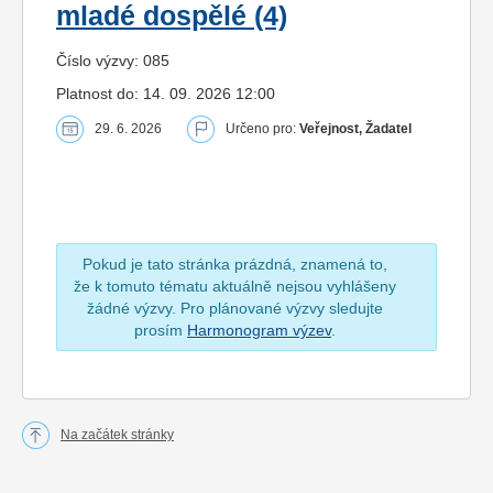
mladé dospělé (4)
Číslo výzvy: 085
Platnost do: 14. 09. 2026 12:00
29. 6. 2026
Určeno pro:
Veřejnost, Žadatel
Pokud je tato stránka prázdná, znamená to,
že k tomuto tématu aktuálně nejsou vyhlášeny
žádné výzvy. Pro plánované výzvy sledujte
prosím
Harmonogram výzev
.
Na začátek stránky