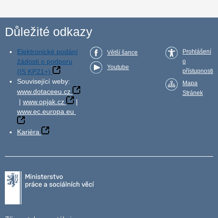
Důležité odkazy
Elektronické podání
Prohlášení
Větší šance
žádosti o podporu
o
Youtube
(IS KP21+)
přístupnosti
Související weby:
Mapa
www.dotaceeu.cz
Stránek
|
www.opjak.cz
|
www.ec.europa.eu
Kariéra