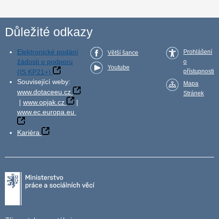
Důležité odkazy
Elektronické podání
Prohlášení
Větší šance
žádosti o podporu
o
Youtube
(IS KP21+)
přístupnosti
Související weby:
Mapa
www.dotaceeu.cz
Stránek
|
www.opjak.cz
|
www.ec.europa.eu
Kariéra