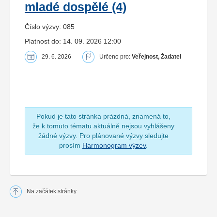
mladé dospělé (4)
Číslo výzvy: 085
Platnost do: 14. 09. 2026 12:00
29. 6. 2026
Určeno pro:
Veřejnost, Žadatel
Pokud je tato stránka prázdná, znamená to,
že k tomuto tématu aktuálně nejsou vyhlášeny
žádné výzvy. Pro plánované výzvy sledujte
prosím
Harmonogram výzev
.
Na začátek stránky