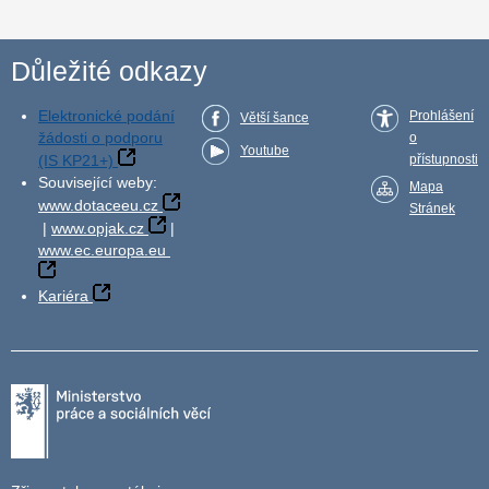
Důležité odkazy
Elektronické podání
Prohlášení
Větší šance
žádosti o podporu
o
Youtube
(IS KP21+)
přístupnosti
Související weby:
Mapa
www.dotaceeu.cz
Stránek
|
www.opjak.cz
|
www.ec.europa.eu
Kariéra