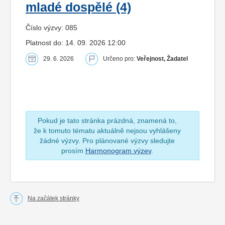
mladé dospělé (4)
Číslo výzvy: 085
Platnost do: 14. 09. 2026 12:00
29. 6. 2026
Určeno pro:
Veřejnost, Žadatel
Pokud je tato stránka prázdná, znamená to,
že k tomuto tématu aktuálně nejsou vyhlášeny
žádné výzvy. Pro plánované výzvy sledujte
prosím
Harmonogram výzev
.
Na začátek stránky