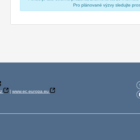
Pro plánované výzvy sledujte pr
z
|
www.ec.europa.eu