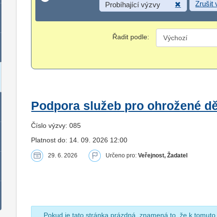
Zrušit
Probíhající výzvy
Řadit podle:
Podpora služeb pro ohrožené dět
Číslo výzvy: 085
Platnost do: 14. 09. 2026 12:00
29. 6. 2026
Určeno pro:
Veřejnost, Žadatel
Pokud je tato stránka prázdná, znamená to, že k tomuto