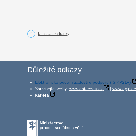
Na začátek stránky
Důležité odkazy
Elektronické podání žádosti o podporu (IS KP21+)
Související weby:
www.dotaceeu.cz
|
www.opjak.c
Kariéra