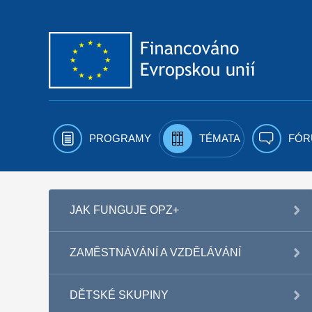
Přejít k obsahu
PROGRAMY
TÉMATA
FÓR
JAK FUNGUJE OPZ+
ZAMĚSTNÁVÁNÍ A VZDĚLÁVÁNÍ
DĚTSKÉ SKUPINY