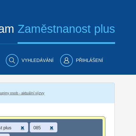
ram
Zaměstnanost plus
VYHLEDÁVÁNÍ
PŘIHLÁŠENÍ
piny osob - aktuální výzvy
t plus
085