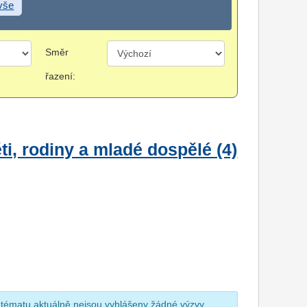
 vše
Směr
řazení:
i, rodiny a mladé dospělé (4)
 tématu aktuálně nejsou vyhlášeny žádné výzvy.