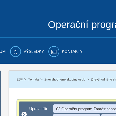
Operační prog
UM
VÝSLEDKY
KONTAKTY
/
/
/
ESF
Témata
Znevýhodněné skupiny osob
Znevýhodněné sku
Upravit filtr
Upravit filtr
03 Operační program Zaměstnanos