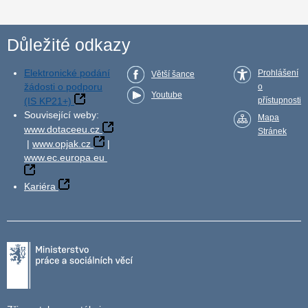
Důležité odkazy
Elektronické podání
Prohlášení
Větší šance
žádosti o podporu
o
Youtube
(IS KP21+)
přístupnosti
Související weby:
Mapa
www.dotaceeu.cz
Stránek
|
www.opjak.cz
|
www.ec.europa.eu
Kariéra