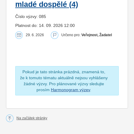
mladé dospělé (4)
Číslo výzvy: 085
Platnost do: 14. 09. 2026 12:00
29. 6. 2026
Určeno pro:
Veřejnost, Žadatel
Pokud je tato stránka prázdná, znamená to,
že k tomuto tématu aktuálně nejsou vyhlášeny
žádné výzvy. Pro plánované výzvy sledujte
prosím
Harmonogram výzev
.
Na začátek stránky