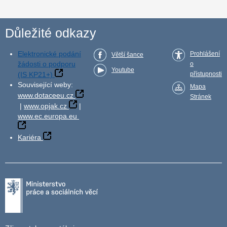
Důležité odkazy
Elektronické podání
Prohlášení
Větší šance
žádosti o podporu
o
Youtube
(IS KP21+)
přístupnosti
Související weby:
Mapa
www.dotaceeu.cz
Stránek
|
www.opjak.cz
|
www.ec.europa.eu
Kariéra