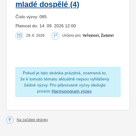
mladé dospělé (4)
Číslo výzvy: 085
Platnost do: 14. 09. 2026 12:00
29. 6. 2026
Určeno pro:
Veřejnost, Žadatel
Pokud je tato stránka prázdná, znamená to,
že k tomuto tématu aktuálně nejsou vyhlášeny
žádné výzvy. Pro plánované výzvy sledujte
prosím
Harmonogram výzev
.
Na začátek stránky