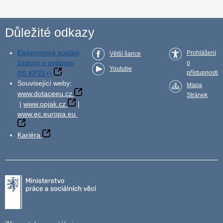
Důležité odkazy
Elektronické podání
Prohlášení
Větší šance
žádosti o podporu
o
Youtube
(IS KP21+)
přístupnosti
Související weby:
Mapa
www.dotaceeu.cz
Stránek
|
www.opjak.cz
|
www.ec.europa.eu
Kariéra