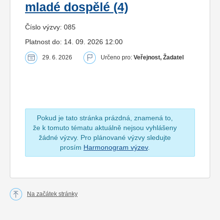
mladé dospělé (4)
Číslo výzvy: 085
Platnost do: 14. 09. 2026 12:00
29. 6. 2026
Určeno pro:
Veřejnost, Žadatel
Pokud je tato stránka prázdná, znamená to,
že k tomuto tématu aktuálně nejsou vyhlášeny
žádné výzvy. Pro plánované výzvy sledujte
prosím
Harmonogram výzev
.
Na začátek stránky