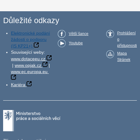
Důležité odkazy
Elektronické podání
Prohlášení
Větší šance
žádosti o podporu
o
Youtube
(IS KP21+)
přístupnosti
Související weby:
Mapa
www.dotaceeu.cz
Stránek
|
www.opjak.cz
|
www.ec.europa.eu
Kariéra