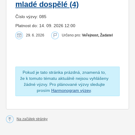
mladé dospělé (4)
Číslo výzvy: 085
Platnost do: 14. 09. 2026 12:00
29. 6. 2026
Určeno pro:
Veřejnost, Žadatel
Pokud je tato stránka prázdná, znamená to,
že k tomuto tématu aktuálně nejsou vyhlášeny
žádné výzvy. Pro plánované výzvy sledujte
prosím
Harmonogram výzev
.
Na začátek stránky