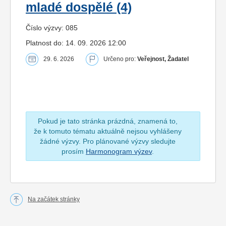
mladé dospělé (4)
Číslo výzvy: 085
Platnost do: 14. 09. 2026 12:00
29. 6. 2026
Určeno pro:
Veřejnost, Žadatel
Pokud je tato stránka prázdná, znamená to,
že k tomuto tématu aktuálně nejsou vyhlášeny
žádné výzvy. Pro plánované výzvy sledujte
prosím
Harmonogram výzev
.
Na začátek stránky