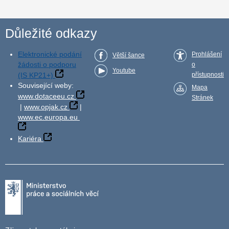
Důležité odkazy
Elektronické podání
Prohlášení
Větší šance
žádosti o podporu
o
Youtube
(IS KP21+)
přístupnosti
Související weby:
Mapa
www.dotaceeu.cz
Stránek
|
www.opjak.cz
|
www.ec.europa.eu
Kariéra