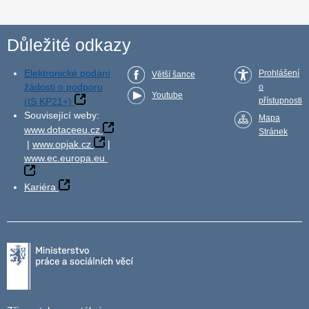
Důležité odkazy
Elektronické podání
Prohlášení
Větší šance
žádosti o podporu
o
Youtube
(IS KP21+)
přístupnosti
Související weby:
Mapa
www.dotaceeu.cz
Stránek
|
www.opjak.cz
|
www.ec.europa.eu
Kariéra