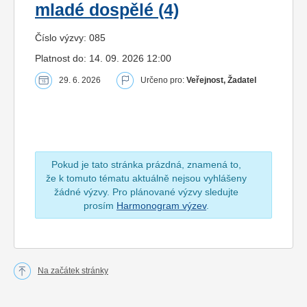
mladé dospělé (4)
Číslo výzvy: 085
Platnost do: 14. 09. 2026 12:00
29. 6. 2026
Určeno pro:
Veřejnost, Žadatel
Pokud je tato stránka prázdná, znamená to,
že k tomuto tématu aktuálně nejsou vyhlášeny
žádné výzvy. Pro plánované výzvy sledujte
prosím
Harmonogram výzev
.
Na začátek stránky