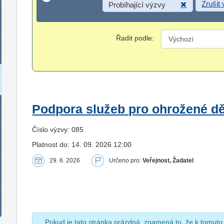
Zrušit
Probíhající výzvy
Řadit podle:
Podpora služeb pro ohrožené dět
Číslo výzvy: 085
Platnost do: 14. 09. 2026 12:00
29. 6. 2026
Určeno pro:
Veřejnost, Žadatel
Pokud je tato stránka prázdná, znamená to, že k tomuto