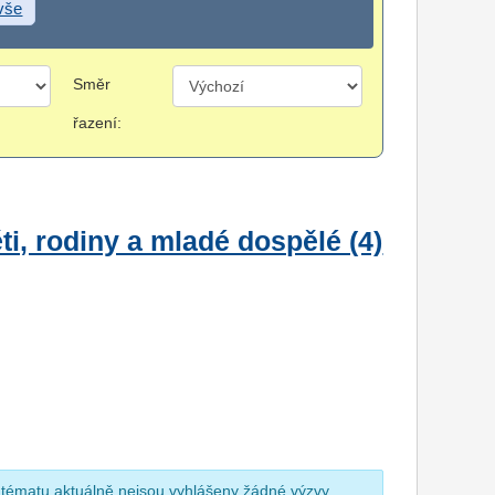
 vše
Směr
řazení:
i, rodiny a mladé dospělé (4)
 tématu aktuálně nejsou vyhlášeny žádné výzvy.