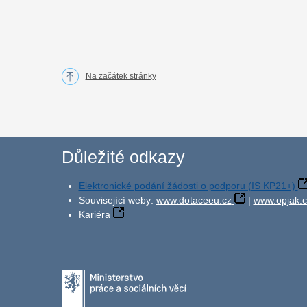
Na začátek stránky
Důležité odkazy
Elektronické podání žádosti o podporu (IS KP21+)
Související weby:
www.dotaceeu.cz
|
www.opjak.c
Kariéra