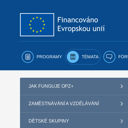
Přejít k obsahu
PROGRAMY
TÉMATA
FÓR
JAK FUNGUJE OPZ+
ZAMĚSTNÁVÁNÍ A VZDĚLÁVÁNÍ
DĚTSKÉ SKUPINY