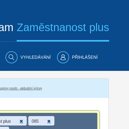
ram
Zaměstnanost plus
VYHLEDÁVÁNÍ
PŘIHLÁŠENÍ
piny osob - aktuální výzvy
t plus
085