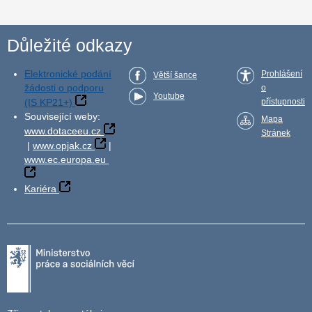
Důležité odkazy
Elektronické podání
Prohlášení
Větší šance
žádosti o podporu
o
Youtube
(IS KP21+)
přístupnosti
Související weby:
Mapa
www.dotaceeu.cz
Stránek
|
www.opjak.cz
|
www.ec.europa.eu
Kariéra