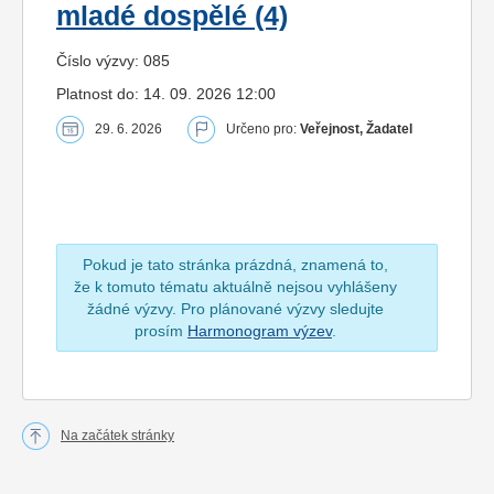
mladé dospělé (4)
Číslo výzvy: 085
Platnost do: 14. 09. 2026 12:00
29. 6. 2026
Určeno pro:
Veřejnost, Žadatel
Pokud je tato stránka prázdná, znamená to,
že k tomuto tématu aktuálně nejsou vyhlášeny
žádné výzvy. Pro plánované výzvy sledujte
prosím
Harmonogram výzev
.
Na začátek stránky