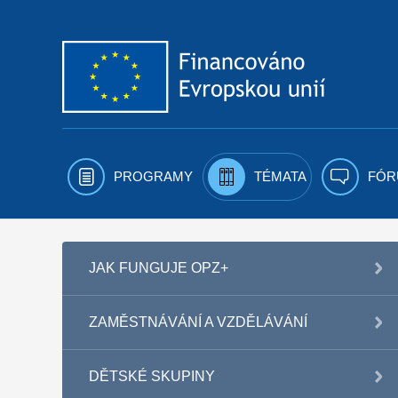
Přejít k obsahu
PROGRAMY
TÉMATA
FÓR
JAK FUNGUJE OPZ+
ZAMĚSTNÁVÁNÍ A VZDĚLÁVÁNÍ
DĚTSKÉ SKUPINY