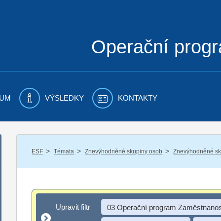
Operační prog
UM
VÝSLEDKY
KONTAKTY
/
/
/
ESF
Témata
Znevýhodněné skupiny osob
Znevýhodněné sku
Upravit filtr
Upravit filtr
03 Operační program Zaměstnanos