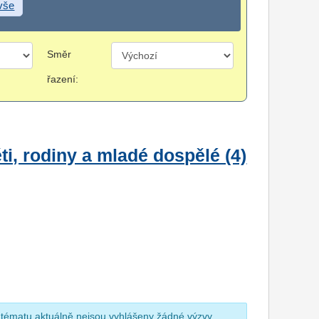
 vše
Směr
řazení:
i, rodiny a mladé dospělé (4)
 tématu aktuálně nejsou vyhlášeny žádné výzvy.