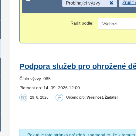
Zrušit
Probíhající výzvy
Řadit podle:
Podpora služeb pro ohrožené dět
Číslo výzvy: 085
Platnost do: 14. 09. 2026 12:00
29. 6. 2026
Určeno pro:
Veřejnost, Žadatel
Pokud je tato stránka prázdná, znamená to, že k tomuto