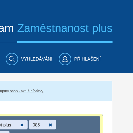
ram
Zaměstnanost plus
VYHLEDÁVÁNÍ
PŘIHLÁŠENÍ
piny osob - aktuální výzvy
t plus
085