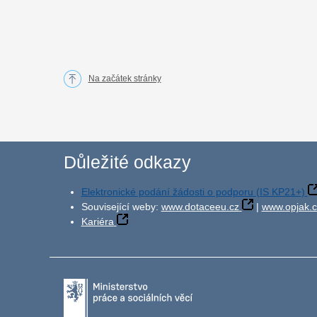
Na začátek stránky
Důležité odkazy
Elektronické podání žádosti o podporu (IS KP21+)
Související weby:
www.dotaceeu.cz
|
www.opjak.c
Kariéra