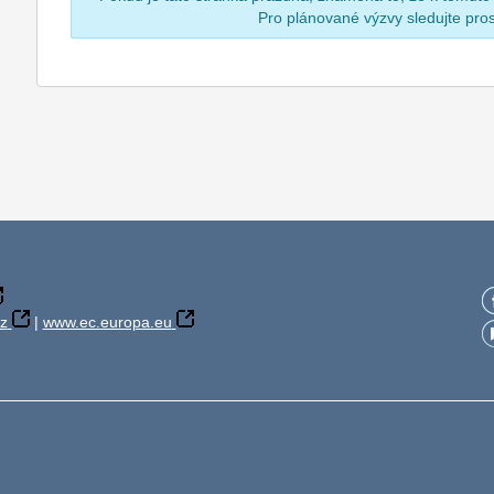
Pro plánované výzvy sledujte pr
z
|
www.ec.europa.eu