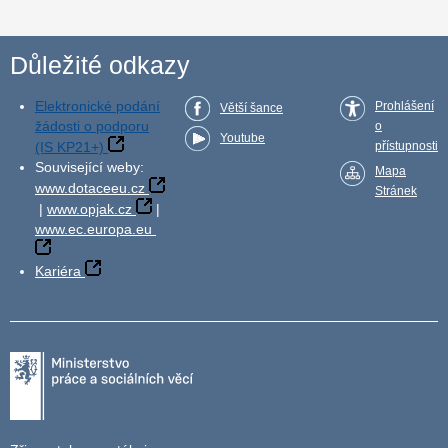
Důležité odkazy
Elektronické podání
Prohlášení
Větší šance
žádosti o podporu
o
Youtube
(IS KP21+)
přístupnosti
Související weby:
Mapa
www.dotaceeu.cz
Stránek
|
www.opjak.cz
|
www.ec.europa.eu
Kariéra