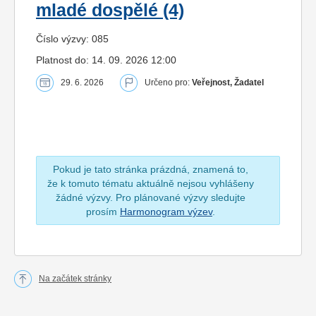
mladé dospělé (4)
Číslo výzvy: 085
Platnost do: 14. 09. 2026 12:00
29. 6. 2026
Určeno pro:
Veřejnost, Žadatel
Pokud je tato stránka prázdná, znamená to,
že k tomuto tématu aktuálně nejsou vyhlášeny
žádné výzvy. Pro plánované výzvy sledujte
prosím
Harmonogram výzev
.
Na začátek stránky