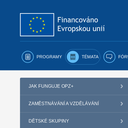
Přejít k obsahu
PROGRAMY
TÉMATA
FÓR
JAK FUNGUJE OPZ+
ZAMĚSTNÁVÁNÍ A VZDĚLÁVÁNÍ
DĚTSKÉ SKUPINY