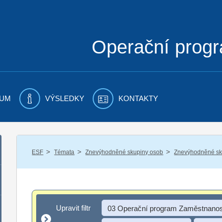
Operační prog
UM
VÝSLEDKY
KONTAKTY
/
/
/
ESF
Témata
Znevýhodněné skupiny osob
Znevýhodněné sku
Upravit filtr
Upravit filtr
03 Operační program Zaměstnanos