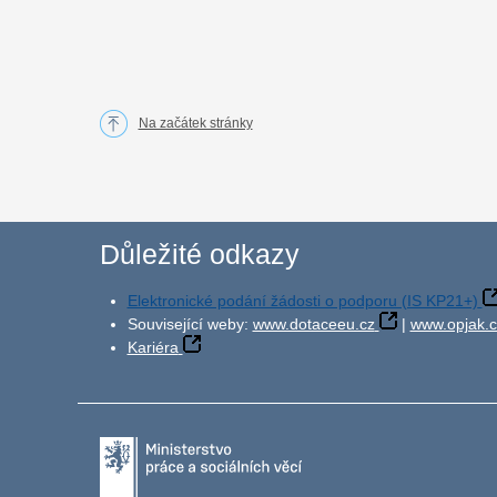
Na začátek stránky
Důležité odkazy
Elektronické podání žádosti o podporu (IS KP21+)
Související weby:
www.dotaceeu.cz
|
www.opjak.c
Kariéra