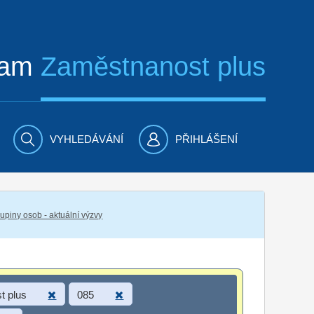
ram
Zaměstnanost plus
VYHLEDÁVÁNÍ
PŘIHLÁŠENÍ
piny osob - aktuální výzvy
t plus
085