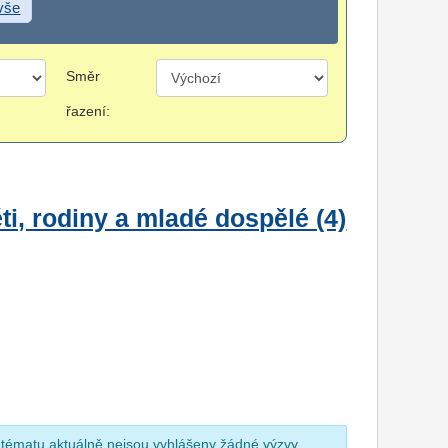
 vše
Směr
řazení:
i, rodiny a mladé dospělé (4)
 tématu aktuálně nejsou vyhlášeny žádné výzvy.