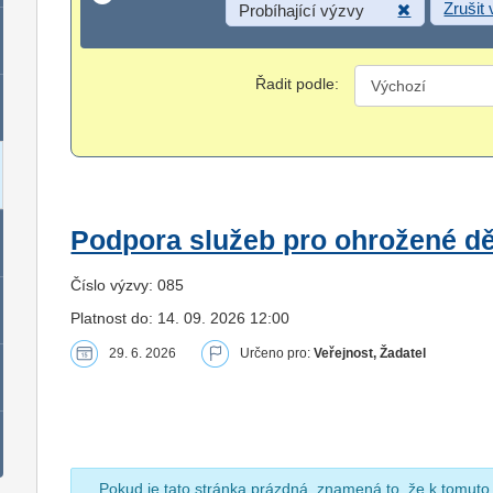
Zrušit
Probíhající výzvy
Řadit podle:
Podpora služeb pro ohrožené dět
Číslo výzvy: 085
Platnost do: 14. 09. 2026 12:00
29. 6. 2026
Určeno pro:
Veřejnost, Žadatel
Pokud je tato stránka prázdná, znamená to, že k tomuto