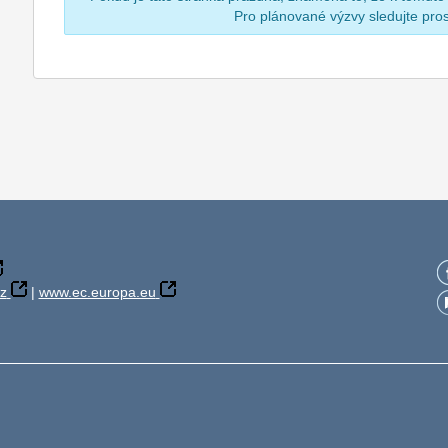
Pro plánované výzvy sledujte pr
z
|
www.ec.europa.eu