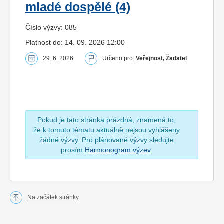
mladé dospělé (4)
Číslo výzvy: 085
Platnost do: 14. 09. 2026 12:00
29. 6. 2026
Určeno pro:
Veřejnost, Žadatel
Pokud je tato stránka prázdná, znamená to,
že k tomuto tématu aktuálně nejsou vyhlášeny
žádné výzvy. Pro plánované výzvy sledujte
prosím
Harmonogram výzev
.
Na začátek stránky