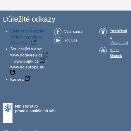
Důležité odkazy
Elektronické podání
Prohlášení
Větší šance
žádosti o podporu
o
Youtube
(IS KP21+)
přístupnosti
Související weby:
Mapa
www.dotaceeu.cz
Stránek
|
www.opjak.cz
|
www.ec.europa.eu
Kariéra