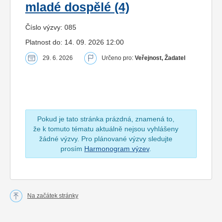
mladé dospělé (4)
Číslo výzvy: 085
Platnost do: 14. 09. 2026 12:00
29. 6. 2026
Určeno pro:
Veřejnost, Žadatel
Pokud je tato stránka prázdná, znamená to,
že k tomuto tématu aktuálně nejsou vyhlášeny
žádné výzvy. Pro plánované výzvy sledujte
prosím
Harmonogram výzev
.
Na začátek stránky