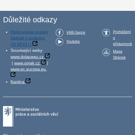
Důležité odkazy
Elektronické podání
Prohlášení
Větší šance
žádosti o podporu
o
Youtube
(IS KP21+)
přístupnosti
Související weby:
Mapa
www.dotaceeu.cz
Stránek
|
www.opjak.cz
|
www.ec.europa.eu
Kariéra