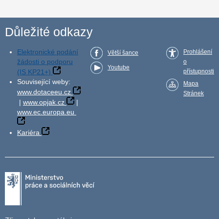
Důležité odkazy
Elektronické podání
Prohlášení
Větší šance
žádosti o podporu
o
Youtube
(IS KP21+)
přístupnosti
Související weby:
Mapa
www.dotaceeu.cz
Stránek
|
www.opjak.cz
|
www.ec.europa.eu
Kariéra