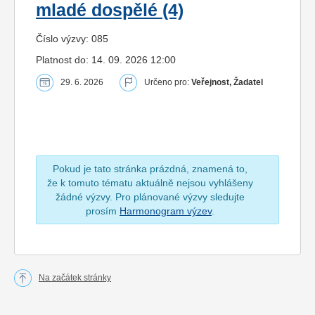
mladé dospělé (4)
Číslo výzvy: 085
Platnost do: 14. 09. 2026 12:00
29. 6. 2026
Určeno pro:
Veřejnost, Žadatel
Pokud je tato stránka prázdná, znamená to,
že k tomuto tématu aktuálně nejsou vyhlášeny
žádné výzvy. Pro plánované výzvy sledujte
prosím
Harmonogram výzev
.
Na začátek stránky