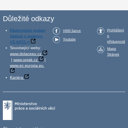
Důležité odkazy
Elektronické podání
Prohlášení
Větší šance
žádosti o podporu
o
Youtube
(IS KP21+)
přístupnosti
Související weby:
Mapa
www.dotaceeu.cz
Stránek
|
www.opjak.cz
|
www.ec.europa.eu
Kariéra