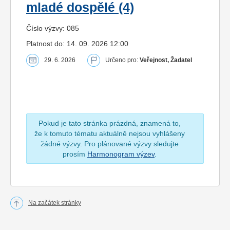
mladé dospělé (4)
Číslo výzvy: 085
Platnost do: 14. 09. 2026 12:00
29. 6. 2026
Určeno pro:
Veřejnost, Žadatel
Pokud je tato stránka prázdná, znamená to,
že k tomuto tématu aktuálně nejsou vyhlášeny
žádné výzvy. Pro plánované výzvy sledujte
prosím
Harmonogram výzev
.
Na začátek stránky