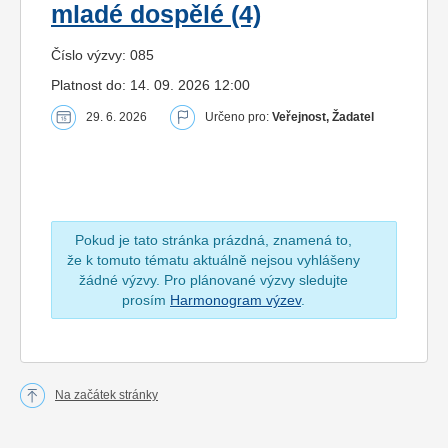
mladé dospělé (4)
Číslo výzvy: 085
Platnost do: 14. 09. 2026 12:00
29. 6. 2026
Určeno pro:
Veřejnost, Žadatel
Pokud je tato stránka prázdná, znamená to,
že k tomuto tématu aktuálně nejsou vyhlášeny
žádné výzvy. Pro plánované výzvy sledujte
prosím
Harmonogram výzev
.
Na začátek stránky