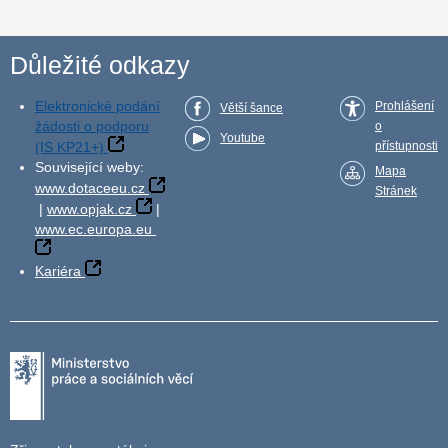
Důležité odkazy
Elektronické podání
Prohlášení
Větší šance
žádosti o podporu
o
Youtube
(IS KP21+)
přístupnosti
Související weby:
Mapa
www.dotaceeu.cz
Stránek
|
www.opjak.cz
|
www.ec.europa.eu
Kariéra