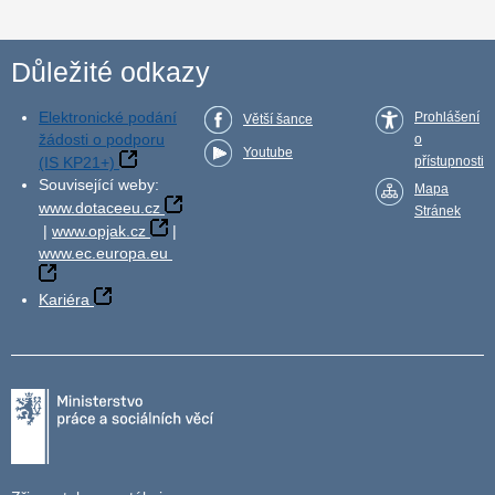
Důležité odkazy
Elektronické podání
Prohlášení
Větší šance
žádosti o podporu
o
Youtube
(IS KP21+)
přístupnosti
Související weby:
Mapa
www.dotaceeu.cz
Stránek
|
www.opjak.cz
|
www.ec.europa.eu
Kariéra