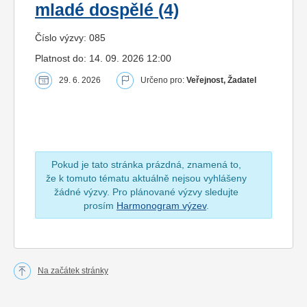
mladé dospělé (4)
Číslo výzvy: 085
Platnost do: 14. 09. 2026 12:00
29. 6. 2026
Určeno pro:
Veřejnost, Žadatel
Pokud je tato stránka prázdná, znamená to,
že k tomuto tématu aktuálně nejsou vyhlášeny
žádné výzvy. Pro plánované výzvy sledujte
prosím
Harmonogram výzev
.
Na začátek stránky