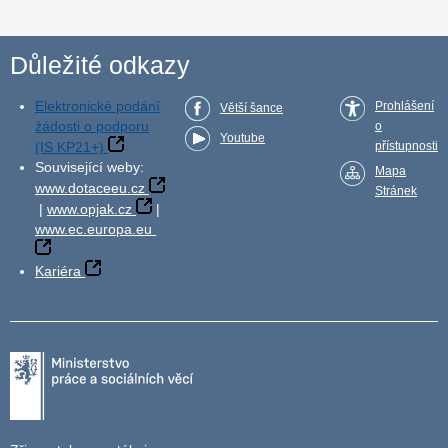
Důležité odkazy
Elektronické podání
Prohlášení
Větší šance
žádosti o podporu
o
Youtube
(IS KP21+)
přístupnosti
Související weby:
Mapa
www.dotaceeu.cz
Stránek
|
www.opjak.cz
|
www.ec.europa.eu
Kariéra