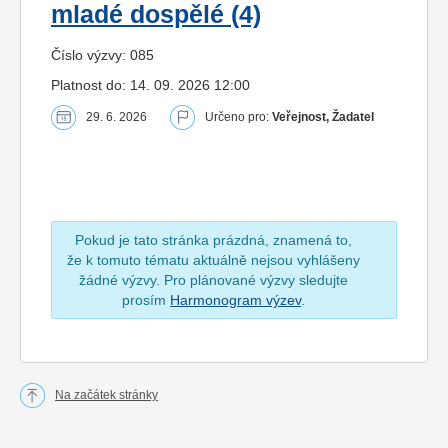
mladé dospělé (4)
Číslo výzvy: 085
Platnost do: 14. 09. 2026 12:00
29. 6. 2026
Určeno pro:
Veřejnost, Žadatel
Pokud je tato stránka prázdná, znamená to,
že k tomuto tématu aktuálně nejsou vyhlášeny
žádné výzvy. Pro plánované výzvy sledujte
prosím
Harmonogram výzev
.
Na začátek stránky