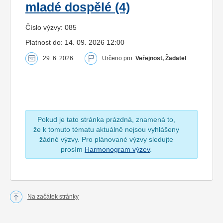
mladé dospělé (4)
Číslo výzvy: 085
Platnost do: 14. 09. 2026 12:00
29. 6. 2026
Určeno pro:
Veřejnost, Žadatel
Pokud je tato stránka prázdná, znamená to,
že k tomuto tématu aktuálně nejsou vyhlášeny
žádné výzvy. Pro plánované výzvy sledujte
prosím
Harmonogram výzev
.
Na začátek stránky