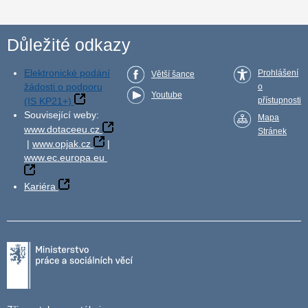
Důležité odkazy
Elektronické podání
Prohlášení
Větší šance
žádosti o podporu
o
Youtube
(IS KP21+)
přístupnosti
Související weby:
Mapa
www.dotaceeu.cz
Stránek
|
www.opjak.cz
|
www.ec.europa.eu
Kariéra