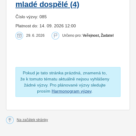
mladé dospělé (4)
Číslo výzvy: 085
Platnost do: 14. 09. 2026 12:00
29. 6. 2026
Určeno pro:
Veřejnost, Žadatel
Pokud je tato stránka prázdná, znamená to,
že k tomuto tématu aktuálně nejsou vyhlášeny
žádné výzvy. Pro plánované výzvy sledujte
prosím
Harmonogram výzev
.
Na začátek stránky