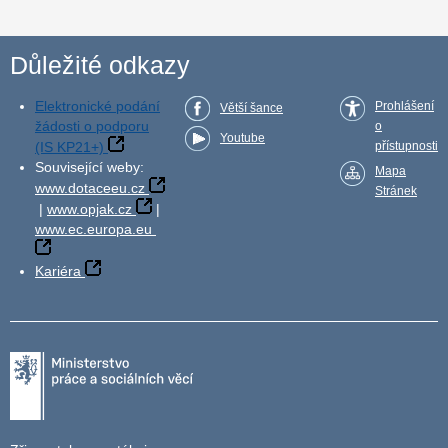
Důležité odkazy
Elektronické podání
Prohlášení
Větší šance
žádosti o podporu
o
Youtube
(IS KP21+)
přístupnosti
Související weby:
Mapa
www.dotaceeu.cz
Stránek
|
www.opjak.cz
|
www.ec.europa.eu
Kariéra