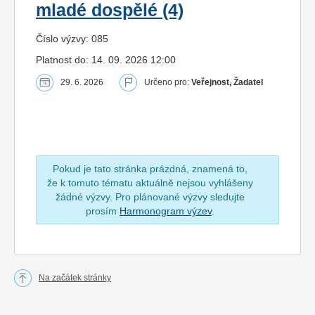
mladé dospělé (4)
Číslo výzvy: 085
Platnost do: 14. 09. 2026 12:00
29. 6. 2026
Určeno pro:
Veřejnost, Žadatel
Pokud je tato stránka prázdná, znamená to,
že k tomuto tématu aktuálně nejsou vyhlášeny
žádné výzvy. Pro plánované výzvy sledujte
prosím
Harmonogram výzev
.
Na začátek stránky