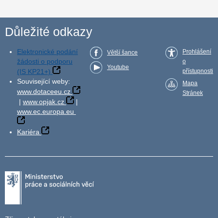
Důležité odkazy
Elektronické podání
Prohlášení
Větší šance
žádosti o podporu
o
Youtube
(IS KP21+)
přístupnosti
Související weby:
Mapa
www.dotaceeu.cz
Stránek
|
www.opjak.cz
|
www.ec.europa.eu
Kariéra