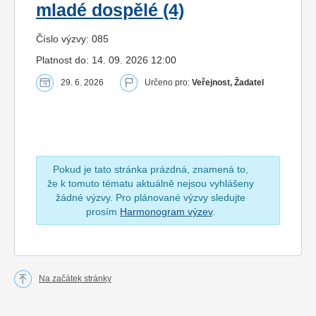
mladé dospělé (4)
Číslo výzvy: 085
Platnost do: 14. 09. 2026 12:00
29. 6. 2026
Určeno pro:
Veřejnost, Žadatel
Pokud je tato stránka prázdná, znamená to,
že k tomuto tématu aktuálně nejsou vyhlášeny
žádné výzvy. Pro plánované výzvy sledujte
prosím
Harmonogram výzev
.
Na začátek stránky