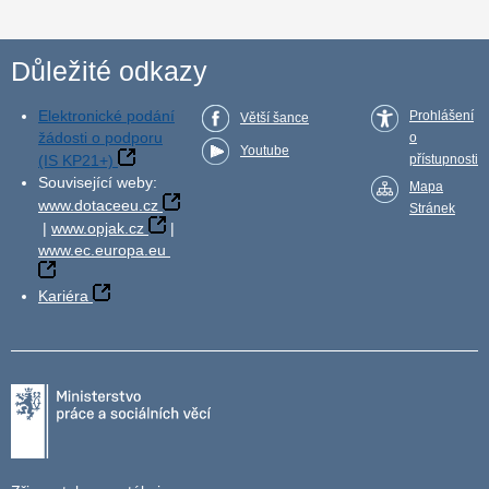
Důležité odkazy
Elektronické podání
Prohlášení
Větší šance
žádosti o podporu
o
Youtube
(IS KP21+)
přístupnosti
Související weby:
Mapa
www.dotaceeu.cz
Stránek
|
www.opjak.cz
|
www.ec.europa.eu
Kariéra