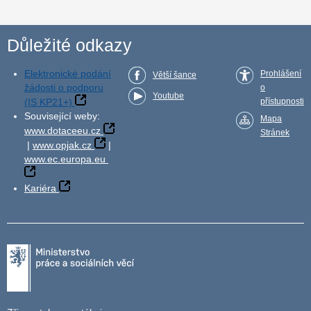
Důležité odkazy
Elektronické podání
Prohlášení
Větší šance
žádosti o podporu
o
Youtube
(IS KP21+)
přístupnosti
Související weby:
Mapa
www.dotaceeu.cz
Stránek
|
www.opjak.cz
|
www.ec.europa.eu
Kariéra