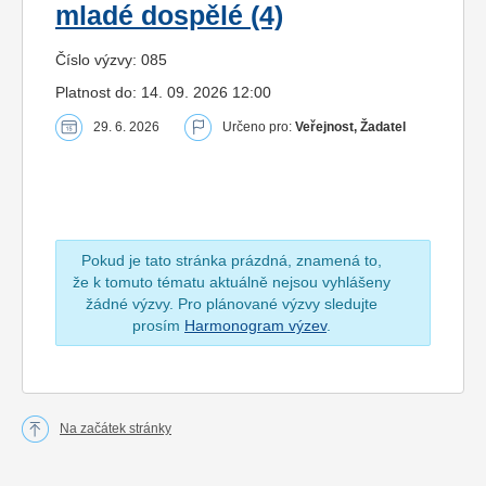
mladé dospělé (4)
Číslo výzvy: 085
Platnost do: 14. 09. 2026 12:00
29. 6. 2026
Určeno pro:
Veřejnost, Žadatel
Pokud je tato stránka prázdná, znamená to,
že k tomuto tématu aktuálně nejsou vyhlášeny
žádné výzvy. Pro plánované výzvy sledujte
prosím
Harmonogram výzev
.
Na začátek stránky