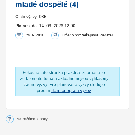
mladé dospělé (4)
Číslo výzvy: 085
Platnost do: 14. 09. 2026 12:00
29. 6. 2026
Určeno pro:
Veřejnost, Žadatel
Pokud je tato stránka prázdná, znamená to,
že k tomuto tématu aktuálně nejsou vyhlášeny
žádné výzvy. Pro plánované výzvy sledujte
prosím
Harmonogram výzev
.
Na začátek stránky