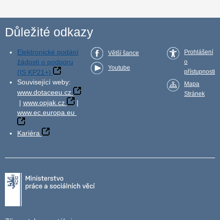
Důležité odkazy
Elektronické podání
Prohlášení
Větší šance
žádosti o podporu
o
Youtube
(IS KP21+)
přístupnosti
Související weby:
Mapa
www.dotaceeu.cz
Stránek
|
www.opjak.cz
|
www.ec.europa.eu
Kariéra