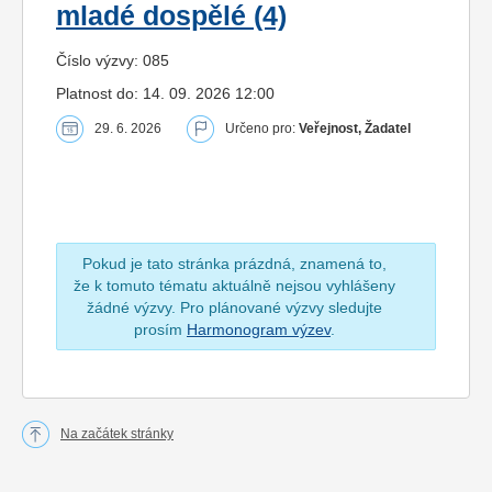
mladé dospělé (4)
Číslo výzvy: 085
Platnost do: 14. 09. 2026 12:00
29. 6. 2026
Určeno pro:
Veřejnost, Žadatel
Pokud je tato stránka prázdná, znamená to,
že k tomuto tématu aktuálně nejsou vyhlášeny
žádné výzvy. Pro plánované výzvy sledujte
prosím
Harmonogram výzev
.
Na začátek stránky