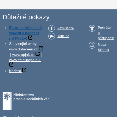
Důležité odkazy
Elektronické podání
Prohlášení
Větší šance
žádosti o podporu
o
Youtube
(IS KP21+)
přístupnosti
Související weby:
Mapa
www.dotaceeu.cz
Stránek
|
www.opjak.cz
|
www.ec.europa.eu
Kariéra