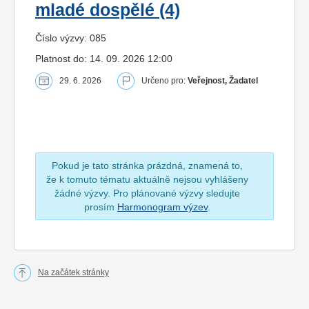
mladé dospělé (4)
Číslo výzvy: 085
Platnost do: 14. 09. 2026 12:00
29. 6. 2026
Určeno pro:
Veřejnost, Žadatel
Pokud je tato stránka prázdná, znamená to,
že k tomuto tématu aktuálně nejsou vyhlášeny
žádné výzvy. Pro plánované výzvy sledujte
prosím
Harmonogram výzev
.
Na začátek stránky