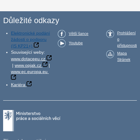
Důležité odkazy
Elektronické podání
Prohlášení
Větší šance
žádosti o podporu
o
Youtube
(IS KP21+)
přístupnosti
Související weby:
Mapa
www.dotaceeu.cz
Stránek
|
www.opjak.cz
|
www.ec.europa.eu
Kariéra