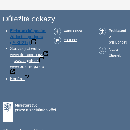
Důležité odkazy
Elektronické podání
Prohlášení
Větší šance
žádosti o podporu
o
Youtube
(IS KP21+)
přístupnosti
Související weby:
Mapa
www.dotaceeu.cz
Stránek
|
www.opjak.cz
|
www.ec.europa.eu
Kariéra