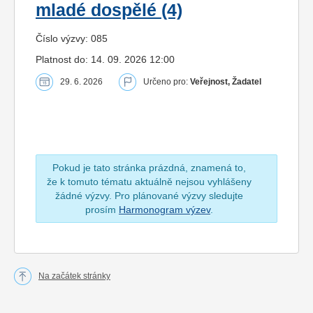
mladé dospělé (4)
Číslo výzvy: 085
Platnost do: 14. 09. 2026 12:00
29. 6. 2026
Určeno pro:
Veřejnost, Žadatel
Pokud je tato stránka prázdná, znamená to,
že k tomuto tématu aktuálně nejsou vyhlášeny
žádné výzvy. Pro plánované výzvy sledujte
prosím
Harmonogram výzev
.
Na začátek stránky