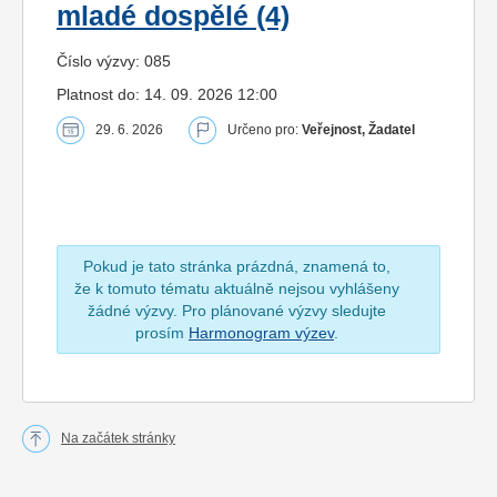
mladé dospělé (4)
Číslo výzvy: 085
Platnost do: 14. 09. 2026 12:00
29. 6. 2026
Určeno pro:
Veřejnost, Žadatel
Pokud je tato stránka prázdná, znamená to,
že k tomuto tématu aktuálně nejsou vyhlášeny
žádné výzvy. Pro plánované výzvy sledujte
prosím
Harmonogram výzev
.
Na začátek stránky