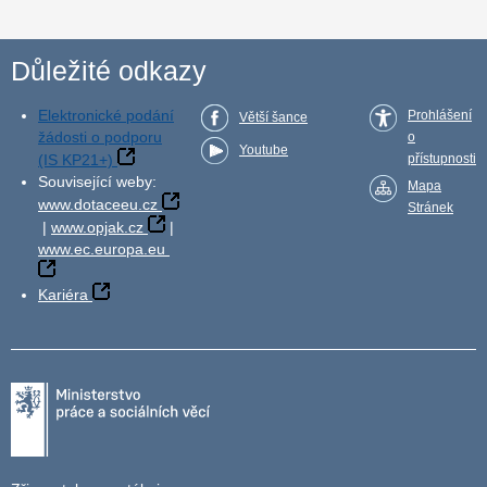
Důležité odkazy
Elektronické podání
Prohlášení
Větší šance
žádosti o podporu
o
Youtube
(IS KP21+)
přístupnosti
Související weby:
Mapa
www.dotaceeu.cz
Stránek
|
www.opjak.cz
|
www.ec.europa.eu
Kariéra