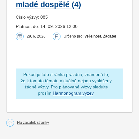
mladé dospělé (4)
Číslo výzvy: 085
Platnost do: 14. 09. 2026 12:00
29. 6. 2026
Určeno pro:
Veřejnost, Žadatel
Pokud je tato stránka prázdná, znamená to,
že k tomuto tématu aktuálně nejsou vyhlášeny
žádné výzvy. Pro plánované výzvy sledujte
prosím
Harmonogram výzev
.
Na začátek stránky