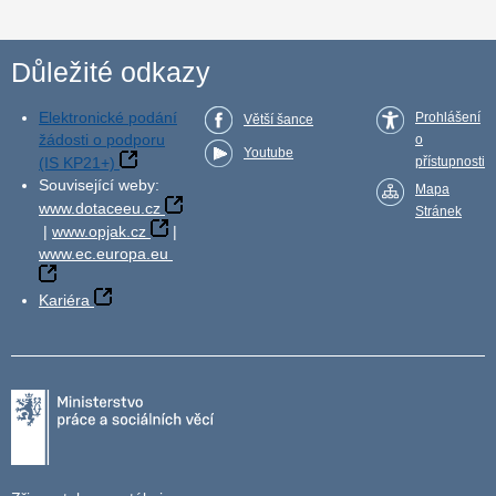
Důležité odkazy
Elektronické podání
Prohlášení
Větší šance
žádosti o podporu
o
Youtube
(IS KP21+)
přístupnosti
Související weby:
Mapa
www.dotaceeu.cz
Stránek
|
www.opjak.cz
|
www.ec.europa.eu
Kariéra