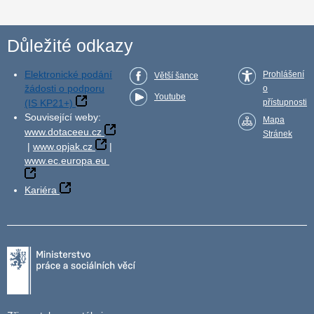
Důležité odkazy
Elektronické podání
Prohlášení
Větší šance
žádosti o podporu
o
Youtube
(IS KP21+)
přístupnosti
Související weby:
Mapa
www.dotaceeu.cz
Stránek
|
www.opjak.cz
|
www.ec.europa.eu
Kariéra