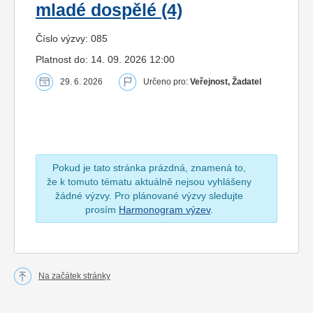
mladé dospělé (4)
Číslo výzvy: 085
Platnost do: 14. 09. 2026 12:00
29. 6. 2026
Určeno pro:
Veřejnost, Žadatel
Pokud je tato stránka prázdná, znamená to,
že k tomuto tématu aktuálně nejsou vyhlášeny
žádné výzvy. Pro plánované výzvy sledujte
prosím
Harmonogram výzev
.
Na začátek stránky